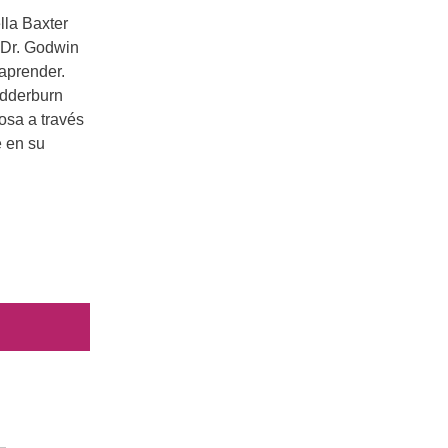
ella Baxter
o Dr. Godwin
 aprender.
edderburn
osa a través
e en su