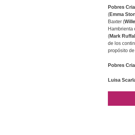
Pobres Cria
(
Emma Sto
Baxter (
Will
Hambrienta 
(
Mark Ruffa
de los conti
propósito de
Pobres Cria
Luisa Scarl